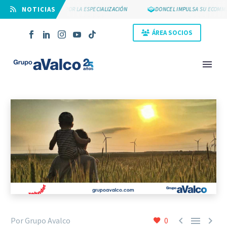
⠀NOTICIAS
SUYCAL 2000 APUESTA POR LA ESPECIALIZACIÓN
DONCEL IMPULSA SU ECOMMERC
ÁREA SOCIOS
NOVEDAD



Por Grupo Avalco
0