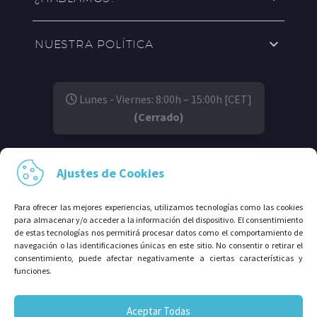
NUESTRA POLÍTICA
Lunes - Viernes: 8:00h – 15:00h [CET]
(Cerrado)
SÍGUENOS EN:
Ajustes de Cookies
Para ofrecer las mejores experiencias, utilizamos tecnologías como las cookies
para almacenar y/o acceder a la información del dispositivo. El consentimiento
de estas tecnologías nos permitirá procesar datos como el comportamiento de
navegación o las identificaciones únicas en este sitio. No consentir o retirar el
consentimiento, puede afectar negativamente a ciertas características y
funciones.
© 2026⠀Grupo Avalco®. Todos los derechos
Aceptar Todas