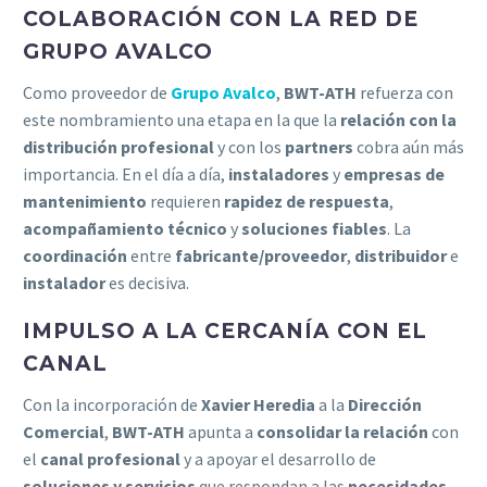
COLABORACIÓN CON LA RED DE
GRUPO AVALCO
Como proveedor de
Grupo Avalco
,
BWT-ATH
refuerza con
este nombramiento una etapa en la que la
relación con la
distribución profesional
y con los
partners
cobra aún más
importancia. En el día a día,
instaladores
y
empresas de
mantenimiento
requieren
rapidez de respuesta
,
acompañamiento técnico
y
soluciones fiables
. La
coordinación
entre
fabricante/proveedor
,
distribuidor
e
instalador
es decisiva.
IMPULSO A LA CERCANÍA CON EL
CANAL
Con la incorporación de
Xavier Heredia
a la
Dirección
Comercial
,
BWT-ATH
apunta a
consolidar la relación
con
el
canal profesional
y a apoyar el desarrollo de
soluciones y servicios
que respondan a las
necesidades