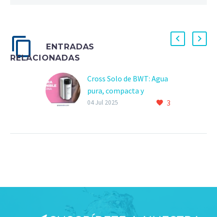
ENTRADAS
RELACIONADAS
Cross Solo de BWT: Agua
pura, compacta y
3
sostenible desde tu
04 Jul 2025
cocina