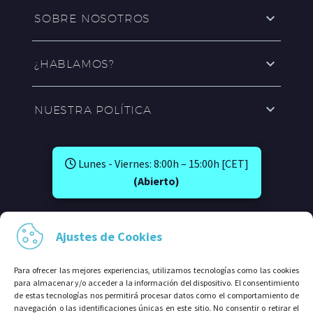
SOBRE NOSOTROS
¿HABLAMOS?
NUESTRA POLÍTICA
Lunes - Viernes: 8:00h – 15:00h [CET]
(Abierto)
SÍGUENOS EN:
Ajustes de Cookies
Para ofrecer las mejores experiencias, utilizamos tecnologías como las cookies
para almacenar y/o acceder a la información del dispositivo. El consentimiento
de estas tecnologías nos permitirá procesar datos como el comportamiento de
navegación o las identificaciones únicas en este sitio. No consentir o retirar el