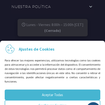
NUESTRA POLÍTICA
Lunes - Viernes: 8:00h – 15:00h [CET]
(Cerrado)
SÍGUENOS EN:
Ajustes de Cookies
Para ofrecer las mejores experiencias, utilizamos tecnologías como las cookies
para almacenar y/o acceder a la información del dispositivo. El consentimiento
de estas tecnologías nos permitirá procesar datos como el comportamiento de
navegación o las identificaciones únicas en este sitio. No consentir o retirar el
consentimiento, puede afectar negativamente a ciertas características y
funciones.
© 2026⠀Grupo Avalco®. Todos los derechos
Aceptar Todas
reservados.