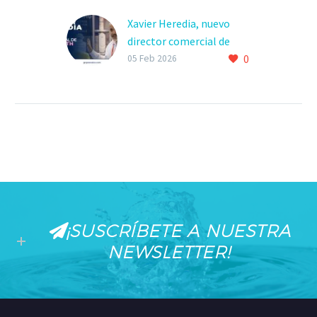
Xavier Heredia, nuevo
director comercial de
0
BWT-ATH
05 Feb 2026
¡SUSCRÍBETE A NUESTRA
NEWSLETTER!