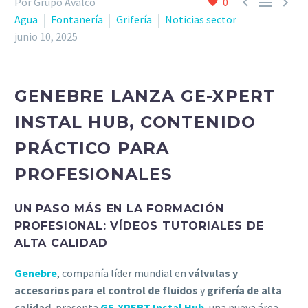



Por Grupo Avalco
0
Agua
Fontanería
Grifería
Noticias sector
junio 10, 2025
GENEBRE LANZA GE-XPERT
INSTAL HUB, CONTENIDO
PRÁCTICO PARA
PROFESIONALES
UN PASO MÁS EN LA FORMACIÓN
PROFESIONAL: VÍDEOS TUTORIALES DE
ALTA CALIDAD
Genebre
, compañía líder mundial en
válvulas y
accesorios para el control de fluidos
y
grifería de alta
calidad
, presenta
GE-XPERT Instal Hub
, una nueva área