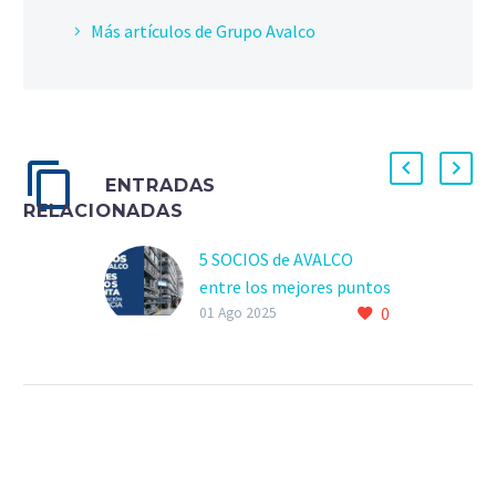
Más artículos de Grupo Avalco
ENTRADAS
RELACIONADAS
5 SOCIOS de AVALCO
entre los mejores puntos
0
de venta de climatización
01 Ago 2025
en Valencia