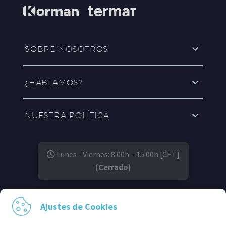
SOBRE NOSOTROS
¿HABLAMOS?
NUESTRA POLÍTICA
Lunes - Viernes: 8:00h – 15:00h [CET]
(Cerrado)
SÍGUENOS EN:
Ajustes de Cookies