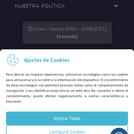
NUESTRA POLÍTICA
Lunes - Viernes: 8:00h – 15:00h [CET]
(Cerrado)
SÍGUENOS EN:
Ajustes de Cookies
Para ofrecer las mejores experiencias, utilizamos tecnologías como las cookies
para almacenar y/o acceder a la información del dispositivo. El consentimiento
de estas tecnologías nos permitirá procesar datos como el comportamiento de
navegación o las identificaciones únicas en este sitio. No consentir o retirar el
consentimiento, puede afectar negativamente a ciertas características y
funciones.
© 2026⠀Grupo Avalco®. Todos los derechos
Aceptar Todas
reservados.
Configurar Cookies