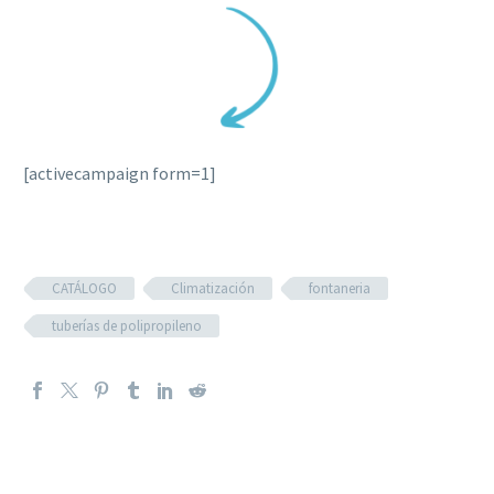
[activecampaign form=1]
CATÁLOGO
Climatización
fontaneria
tuberías de polipropileno