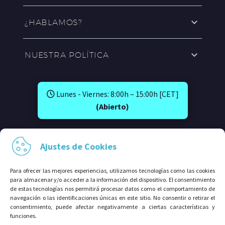
¿HABLAMOS?
NUESTRA POLÍTICA
Lunes - Viernes: 8:00h – 15:00h [CET]
(Abierto)
SÍGUENOS EN:
Ajustes de Cookies
Para ofrecer las mejores experiencias, utilizamos tecnologías como las cookies
para almacenar y/o acceder a la información del dispositivo. El consentimiento
de estas tecnologías nos permitirá procesar datos como el comportamiento de
navegación o las identificaciones únicas en este sitio. No consentir o retirar el
consentimiento, puede afectar negativamente a ciertas características y
funciones.