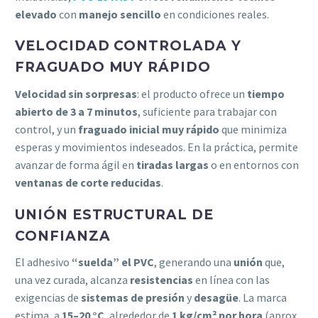
elevado
con
manejo sencillo
en condiciones reales.
VELOCIDAD CONTROLADA Y
FRAGUADO MUY RÁPIDO
Velocidad sin sorpresas
: el producto ofrece un
tiempo
abierto de 3 a 7 minutos
, suficiente para trabajar con
control, y un
fraguado inicial muy rápido
que minimiza
esperas y movimientos indeseados. En la práctica, permite
avanzar de forma ágil en
tiradas largas
o en entornos con
ventanas de corte reducidas
.
UNIÓN ESTRUCTURAL DE
CONFIANZA
El adhesivo
“suelda” el PVC
, generando una
unión
que,
una vez curada, alcanza
resistencias
en línea con las
exigencias de
sistemas de presión
y
desagüe
. La marca
estima, a
15–20 °C
, alrededor de
1 kg/cm² por hora
(aprox.