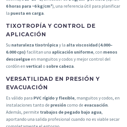
6 horas para ~6 kg/cm²
), una referencia útil para planificar
la
puesta en carga
.
TIXOTROPÍA Y CONTROL DE
APLICACIÓN
Su
naturaleza tixotrópica
y la
alta viscosidad (4.000–
6.000 cps)
facilitan una
aplicación uniforme
, con
menos
descuelgue
en manguitos y codos y mejor control del
cordón en
vertical
o
sobre cabeza
.
VERSATILIDAD EN PRESIÓN Y
EVACUACIÓN
Es válido para
PVC rígido y flexible
, manguitos y codos, en
instalaciones tanto de
presión
como de
evacuación
.
Además, permite
trabajos de pegado bajo agua
,
aportando una salida profesional cuando no es viable secar
completamente el entorno.