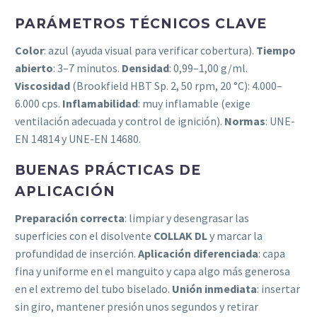
PARÁMETROS TÉCNICOS CLAVE
Color
: azul (ayuda visual para verificar cobertura).
Tiempo
abierto
: 3–7 minutos.
Densidad
: 0,99–1,00 g/ml.
Viscosidad
(Brookfield HBT Sp. 2, 50 rpm, 20 °C): 4.000–
6.000 cps.
Inflamabilidad
: muy inflamable (exige
ventilación adecuada y control de ignición).
Normas
: UNE-
EN 14814 y UNE-EN 14680.
BUENAS PRÁCTICAS DE
APLICACIÓN
Preparación correcta
: limpiar y desengrasar las
superficies con el disolvente
COLLAK DL
y marcar la
profundidad de inserción.
Aplicación diferenciada
: capa
fina y uniforme en el manguito y capa algo más generosa
en el extremo del tubo biselado.
Unión inmediata
: insertar
sin giro, mantener presión unos segundos y retirar