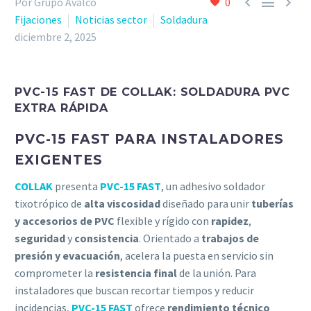



Por Grupo Avalco
0
Fijaciones
Noticias sector
Soldadura
diciembre 2, 2025
PVC-15 FAST DE COLLAK: SOLDADURA PVC
EXTRA RÁPIDA
PVC-15 FAST PARA INSTALADORES
EXIGENTES
COLLAK
presenta
PVC-15 FAST
, un adhesivo soldador
tixotrópico de
alta viscosidad
diseñado para unir
tuberías
y accesorios de PVC
flexible y rígido con
rapidez
,
seguridad
y
consistencia
. Orientado a
trabajos de
presión y evacuación
, acelera la puesta en servicio sin
comprometer la
resistencia final
de la unión. Para
instaladores que buscan recortar tiempos y reducir
incidencias,
PVC-15 FAST
ofrece
rendimiento técnico