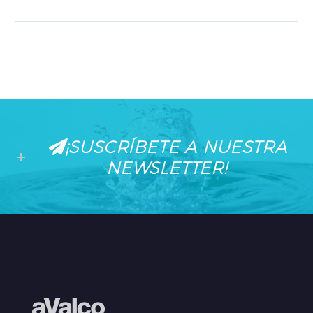
presente en Ifema
(Madrid) en el Stand E550
de la Plataforma de
Edificación…
¡SUSCRÍBETE A NUESTRA
NEWSLETTER!