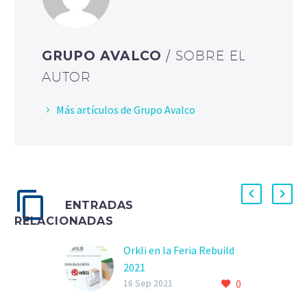
GRUPO AVALCO
/ SOBRE EL
AUTOR
Más artículos de Grupo Avalco
ENTRADAS
RELACIONADAS
Orkli en la Feria Rebuild
2021
0
Del 21 al 23 de
16 Sep 2021
Septiembre estará