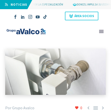
⠀NOTICIAS
SUYCAL 2000 APUESTA POR LA ESPECIALIZACIÓN
DONCEL IMPULSA SU ECOMME
ÁREA SOCIOS
NOVEDAD



Por Grupo Avalco
0