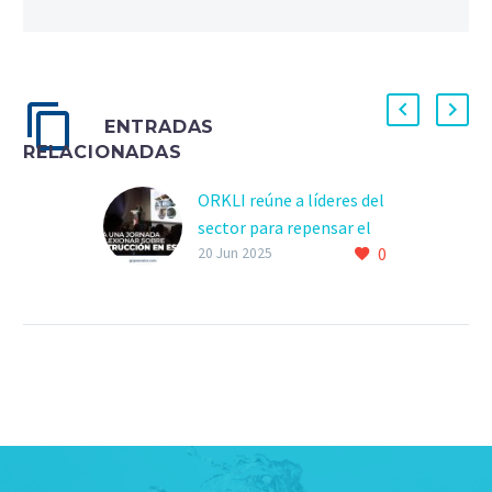
ENTRADAS
RELACIONADAS
ORKLI reúne a líderes del
sector para repensar el
0
futuro de la construcción
20 Jun 2025
en España