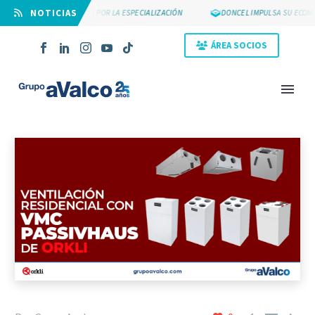
⠀NOTICIAS
SUYCAL 2000 APUESTA POR LA ESPECIALIZACIÓN
DONCEL IMPULSA SU ECOMM
ÁREA SOCIOS
NOVEDAD