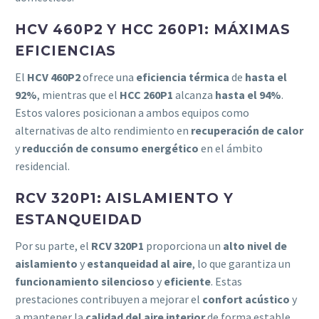
HCV 460P2 Y HCC 260P1: MÁXIMAS
EFICIENCIAS
El
HCV 460P2
ofrece una
eficiencia térmica
de
hasta el
92%
, mientras que el
HCC 260P1
alcanza
hasta el 94%
.
Estos valores posicionan a ambos equipos como
alternativas de alto rendimiento en
recuperación de calor
y
reducción de consumo energético
en el ámbito
residencial.
RCV 320P1: AISLAMIENTO Y
ESTANQUEIDAD
Por su parte, el
RCV 320P1
proporciona un
alto nivel de
aislamiento
y
estanqueidad al aire
, lo que garantiza un
funcionamiento silencioso
y
eficiente
. Estas
prestaciones contribuyen a mejorar el
confort acústico
y
a mantener la
calidad del aire interior
de forma estable.