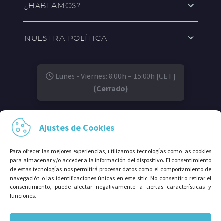
¿HABLAMOS?
NUESTRA POLÍTICA
Lunes - Viernes: 8:00h – 15:00h [CET]
(Cerrado)
SÍGUENOS EN:
Ajustes de Cookies
Para ofrecer las mejores experiencias, utilizamos tecnologías como las cookies
para almacenar y/o acceder a la información del dispositivo. El consentimiento
de estas tecnologías nos permitirá procesar datos como el comportamiento de
navegación o las identificaciones únicas en este sitio. No consentir o retirar el
consentimiento, puede afectar negativamente a ciertas características y
funciones.