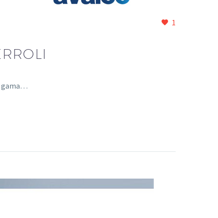
1
ERROLI
eva gama…