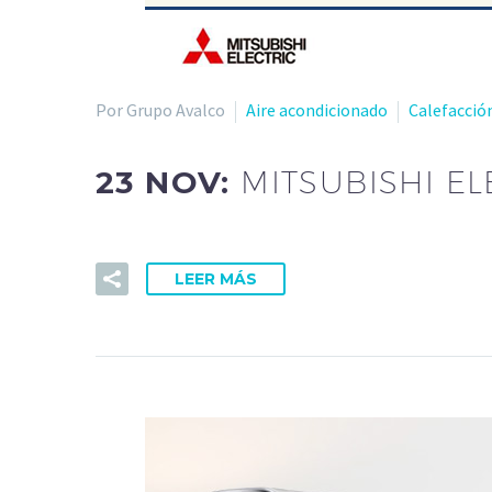
Por Grupo Avalco
Aire acondicionado
Calefacció
23 NOV:
MITSUBISHI E
LEER MÁS