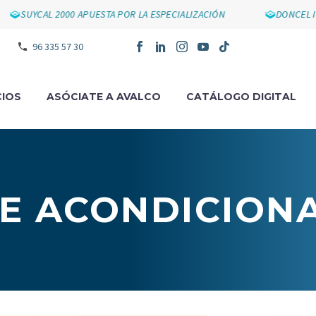
YCAL 2000 APUESTA POR LA ESPECIALIZACIÓN
DONCEL IMPUL
96 335 57 30
IOS
ASÓCIATE A AVALCO
CATÁLOGO DIGITAL
RE ACONDICION