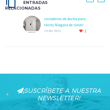
ENTRADAS
RELACIONADAS
rociadores de ducha para
techo Niagara de clever
1
Los rociadores de ducha
14 Abr 2022
para techo Niágara, una
de las novedades de
Clever para 2022, que
contribuye a mejorar el…
¡SUSCRÍBETE A NUESTRA
NEWSLETTER!