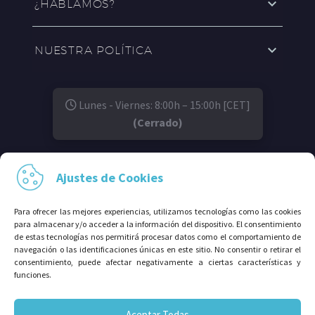
¿HABLAMOS?
NUESTRA POLÍTICA
Lunes - Viernes: 8:00h – 15:00h [CET]
(Cerrado)
SÍGUENOS EN:
Ajustes de Cookies
Para ofrecer las mejores experiencias, utilizamos tecnologías como las cookies
para almacenar y/o acceder a la información del dispositivo. El consentimiento
de estas tecnologías nos permitirá procesar datos como el comportamiento de
navegación o las identificaciones únicas en este sitio. No consentir o retirar el
consentimiento, puede afectar negativamente a ciertas características y
funciones.
© 2026⠀Grupo Avalco®. Todos los derechos
Aceptar Todas