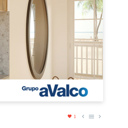



1