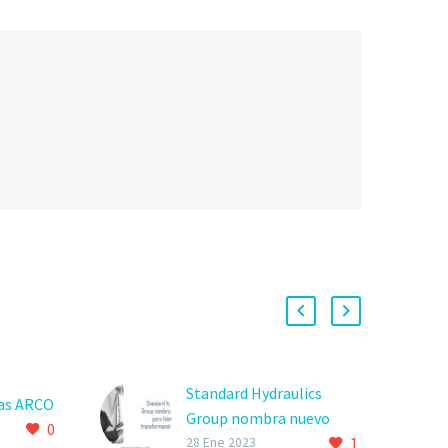
Standard Hydraulics
las ARCO
Group nombra nuevo
0
1
CEO para capitanear el
28 Ene 2023