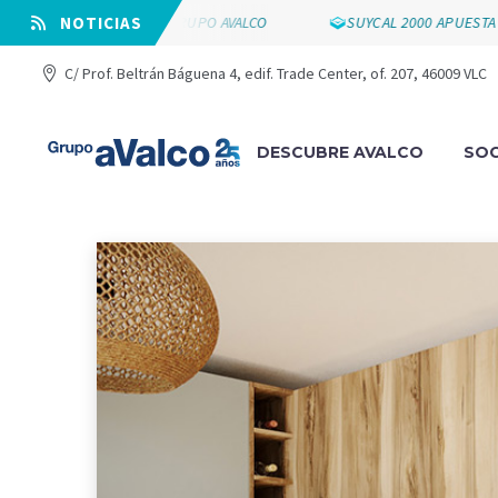
LOS 25 AÑOS DE GRUPO AVALCO
⠀NOTICIAS
SUYCAL 2000 APUESTA POR LA 
C/ Prof. Beltrán Báguena 4, edif. Trade Center, of. 207, 46009 VLC
DESCUBRE AVALCO
SOC