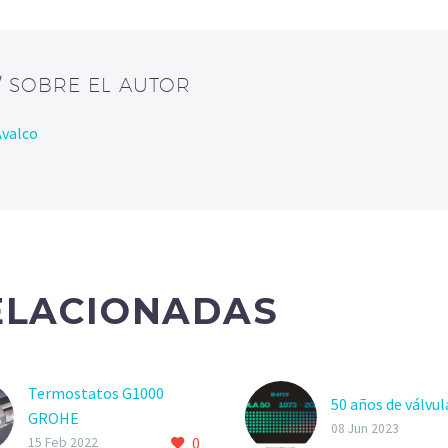
/ SOBRE EL AUTOR
Avalco
ELACIONADAS
Termostatos G1000
50 años de válvu
GROHE
08 Jun 2023
0
AÑADE CONFORT A TU
15 Feb 2022