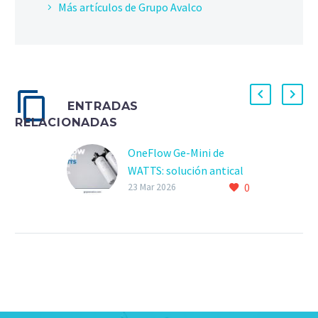
Más artículos de Grupo Avalco
ENTRADAS
RELACIONADAS
OneFlow Ge-Mini de
WATTS: solución antical
0
compacta
23 Mar 2026