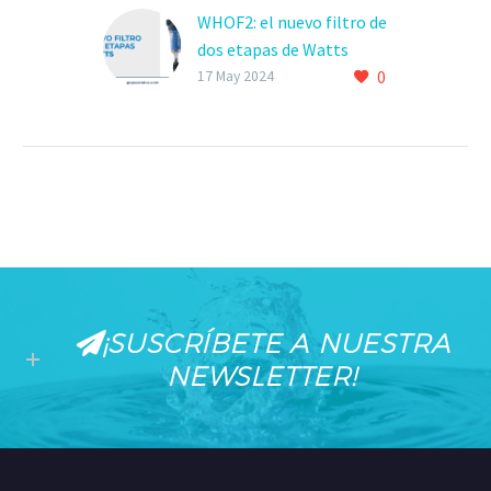
WHOF2: el nuevo filtro de
dos etapas de Watts
0
17 May 2024
¡SUSCRÍBETE A NUESTRA
NEWSLETTER!