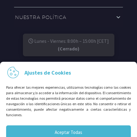
NUESTRA POLÍTICA
Lunes - Viernes: 8:00h – 15:00h [CET]
(Cerrado)
SÍGUENOS EN:
Ajustes de Cookies
Para ofrecer las mejores experiencias, utilizamos tecnologías como las cookies
para almacenar y/o acceder a la información del dispositivo. El consentimiento
de estas tecnologías nos permitirá procesar datos como el comportamiento de
navegación o las identificaciones únicas en este sitio. No consentir o retirar el
consentimiento, puede afectar negativamente a ciertas características y
funciones.
© 2026⠀Grupo Avalco®. Todos los derechos
Aceptar Todas