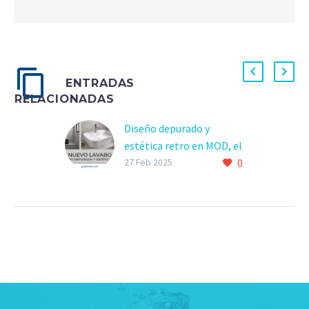
ENTRADAS
RELACIONADAS
Diseño depurado y
estética retro en MOD, el
0
nuevo lavabo de GALA
27 Feb 2025