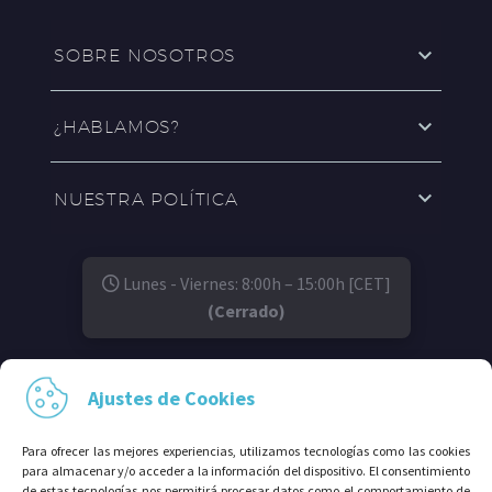
SOBRE NOSOTROS
¿HABLAMOS?
NUESTRA POLÍTICA
Lunes - Viernes: 8:00h – 15:00h [CET]
(Cerrado)
SÍGUENOS EN:
Ajustes de Cookies
Para ofrecer las mejores experiencias, utilizamos tecnologías como las cookies
para almacenar y/o acceder a la información del dispositivo. El consentimiento
de estas tecnologías nos permitirá procesar datos como el comportamiento de