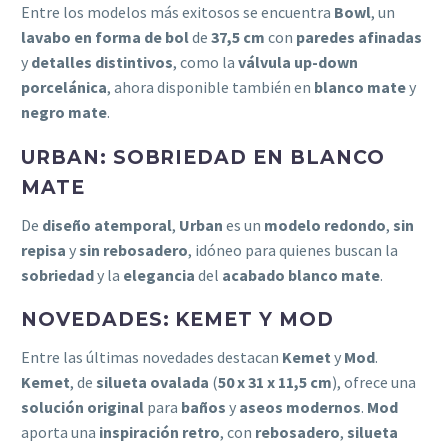
Entre los modelos más exitosos se encuentra
Bowl
, un
lavabo en forma de bol
de
37,5 cm
con
paredes afinadas
y
detalles distintivos
, como la
válvula up-down
porcelánica
, ahora disponible también en
blanco mate
y
negro mate
.
URBAN: SOBRIEDAD EN BLANCO
MATE
De
diseño atemporal
,
Urban
es un
modelo redondo
,
sin
repisa
y
sin rebosadero
, idóneo para quienes buscan la
sobriedad
y la
elegancia
del
acabado blanco mate
.
NOVEDADES: KEMET Y MOD
Entre las últimas novedades destacan
Kemet
y
Mod
.
Kemet
, de
silueta ovalada
(
50 x 31 x 11,5 cm
), ofrece una
solución original
para
baños
y
aseos modernos
.
Mod
aporta una
inspiración retro
, con
rebo­sadero
,
silueta