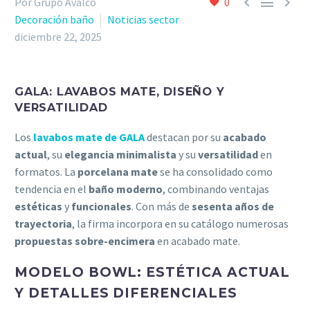



Por Grupo Avalco
0
Decoración baño
Noticias sector
diciembre 22, 2025
GALA: LAVABOS MATE, DISEÑO Y
VERSATILIDAD
Los
lavabos mate de
GALA
destacan por su
acabado
actual
, su
elegancia minimalista
y su
versatilidad
en
formatos. La
porcelana mate
se ha consolidado como
tendencia en el
baño moderno
, combinando ventajas
estéticas
y
funcionales
. Con más de
sesenta años de
trayectoria
, la firma incorpora en su catálogo numerosas
propuestas sobre-encimera
en acabado mate.
MODELO BOWL: ESTÉTICA ACTUAL
Y DETALLES DIFERENCIALES