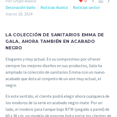



Por Grupo Avalco
0
Decoración baño
Noticias Avalco
Noticias sector
marzo 18, 2024
LA COLECCI
Ó
N DE SANITARIOS EMMA DE
GALA, AHORA TAMBI
É
N EN ACABADO
NEGRO
Elegante y muy actual. En su compromiso por ofrecer
siempre los mejores diseños en sus productos, Gala ha
ampliado la colección de sanitarios Emma con un nuevo
acabado que dota al conjunto de un aire muy actual, el
negro.
En este sentido, el cliente podrá elegir ahora cualquiera de
los inodoros de la serie en acabado negro mate. Por un
lado, el inodoro para tanque bajo BTW (pegado a pared) de
60 x 36 cm, un modelo de enorme éxito entre los clientes de