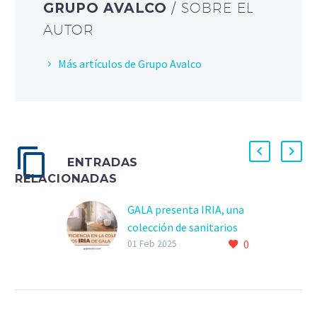
GRUPO AVALCO
/ SOBRE EL
AUTOR
Más artículos de Grupo Avalco
ENTRADAS
RELACIONADAS
GALA presenta IRIA, una
colección de sanitarios
0
centrada en el diseño y la
01 Feb 2025
eficiencia