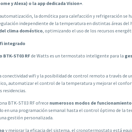
ome y Alexa) o la app dedicada Vision+
.
 automatización, la domótica para calefacción y refrigeración se h
a regulación independiente de la temperatura en distintas áreas de
 del clima doméstico
, optimizando el uso de los recursos energét
fi integrado
o BTK-ST03 RF
de Watts es un termostato inteligente para la
ges
a conectividad wifi y la posibilidad de control remoto a través d
o, automatizar el control de la temperatura y mejorar el confor
s residencias.
zona BTK-ST03 RF ofrece
numerosos modos de funcionamiento
do en una programación semanal hasta el control óptimo de la t
 una gestión personalizada.
rno
y mejorar la eficacia del sistema, el cronotermostato está equ