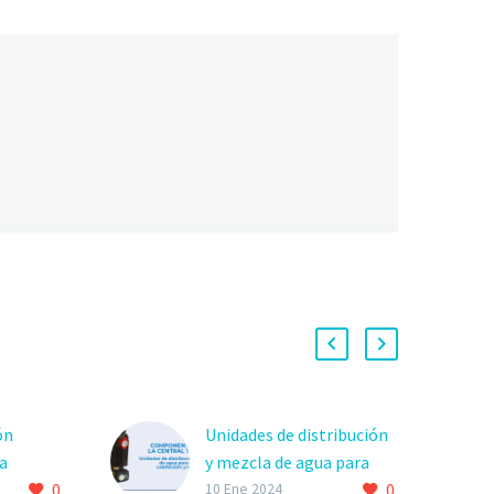
ón
Unidades de distribución
a
y mezcla de agua para
0
0
sistemas de calefacción y
10 Ene 2024