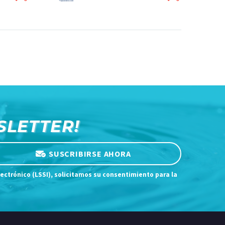
refrigeración
SLETTER!
SUSCRIBIRSE AHORA
lectrónico (LSSI), solicitamos su consentimiento para la