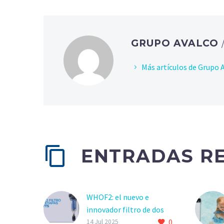
GRUPO AVALCO
Más artículos de Grupo 
ENTRADAS R
WHOF2: el nuevo e
innovador filtro de dos
0
etapas de WATTS
14 Jul 2025