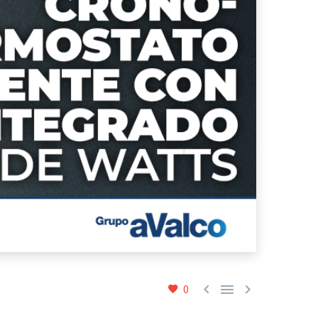



0