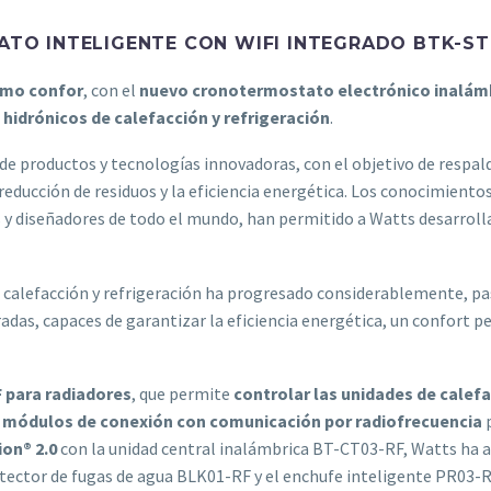
TO INTELIGENTE CON WIFI INTEGRADO BTK-ST
imo confor
, con el
nuevo cronotermostato electrónico inalám
 hidrónicos de calefacción y refrigeración
.
e productos y tecnologías innovadoras, con el objetivo de respaldar
ducción de residuos y la eficiencia energética. Los conocimientos 
 y diseñadores de todo el mundo, han permitido a Watts desarrolla
e calefacción y refrigeración ha progresado considerablemente, p
as, capaces de garantizar la eficiencia energética, un confort p
 para radiadores
, que permite
controlar las unidades de calef
 módulos de conexión con comunicación por radiofrecuencia
p
ion® 2.0
con la unidad central inalámbrica BT-CT03-RF, Watts ha 
ector de fugas de agua BLK01-RF y el enchufe inteligente PR03-RF