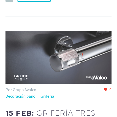
Por Grupo Avalco
0
Decoración baño
Grifería
15 FEB:
GRIFERÍA TRES