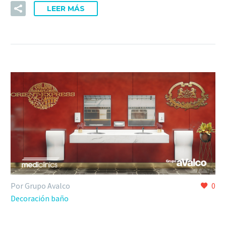
LEER MÁS
Por Grupo Avalco
0
Decoración baño