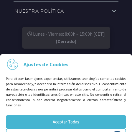
NUESTRA POLÍTICA
Lunes - Viernes: 8:00h – 15:00h [CET]
(Cerrado)
SÍGUENOS EN:
Ajustes de Cookies
Para ofrecer las mejores experiencias, utilizamos tecnologías como las cookies
para almacenar y/o acceder a la información del dispositivo. El consentimiento
de estas tecnologías nos permitirá procesar datos como el comportamiento de
navegación o las identificaciones únicas en este sitio. No consentir o retirar el
consentimiento, puede afectar negativamente a ciertas características y
funciones.
© 2026⠀Grupo Avalco®. Todos los derechos
Aceptar Todas
reservados.