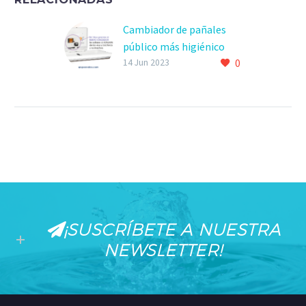
Cambiador de pañales
público más higiénico
0
14 Jun 2023
¡SUSCRÍBETE A NUESTRA
NEWSLETTER!