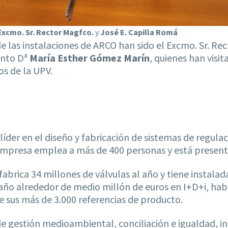
Excmo. Sr. Rector Magfco.
y
José E. Capilla Romá
 de las instalaciones de ARCO han sido el Excmo. Sr. R
ento Dª
María Esther Gómez Marín
, quienes han visi
s de la UPV.
der en el diseño y fabricación de sistemas de regulaci
 empresa emplea a más de 400 personas y está present
abrica 34 millones de válvulas al año y tiene instalad
año alrededor de medio millón de euros en I+D+i, ha
 sus más de 3.000 referencias de producto.
e gestión medioambiental, conciliación e igualdad, in