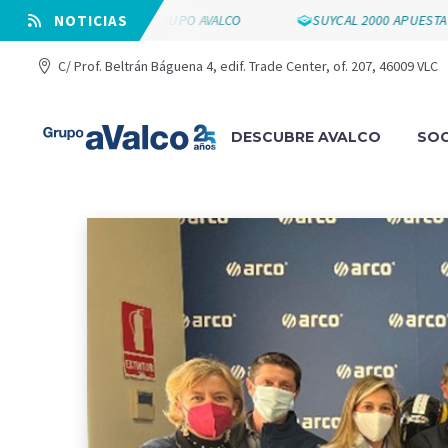
OS 25 AÑOS DE GRUPO AVALCO
⠀NOTICIAS
SUYCAL 2000 APUESTA POR LA E
C/ Prof. Beltrán Báguena 4, edif. Trade Center, of. 207, 46009 VLC
DESCUBRE AVALCO
SOC