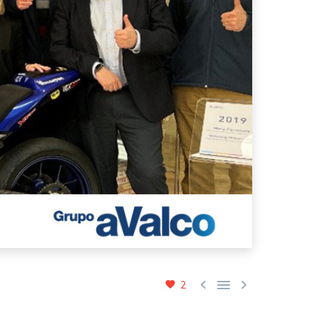



2