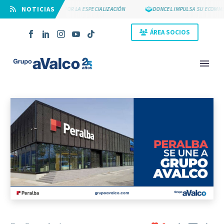
⠀NOTICIAS
SUYCAL 2000 APUESTA POR LA ESPECIALIZACIÓN
DONCEL IMPULSA SU ECOMMER
ÁREA SOCIOS
NOVEDAD