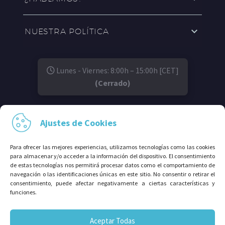
NUESTRA POLÍTICA
Lunes - Viernes: 8:00h – 15:00h [CET]
(Cerrado)
SÍGUENOS EN:
Ajustes de Cookies
Para ofrecer las mejores experiencias, utilizamos tecnologías como las cookies
para almacenar y/o acceder a la información del dispositivo. El consentimiento
de estas tecnologías nos permitirá procesar datos como el comportamiento de
navegación o las identificaciones únicas en este sitio. No consentir o retirar el
consentimiento, puede afectar negativamente a ciertas características y
funciones.
© 2026⠀Grupo Avalco®. Todos los derechos
Aceptar Todas