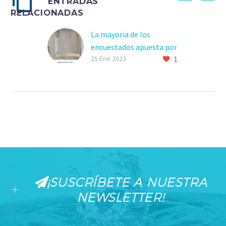
ENTRADAS
RELACIONADAS
La mayoria de los
encuestados apuesta por
1
plato de ducha
25 Ene 2023
¡SUSCRÍBETE A NUESTRA
NEWSLETTER!