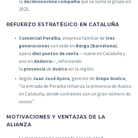
la
decimonovena compañía
que se suma al grupo en
2025.
REFUERZO ESTRATÉGICO EN CATALUÑA
Comercial Peralba
, empresa familiar de
tres
generaciones
con sede en
Berga (Barcelona)
,
opera
diez puntos de venta
—nueve en Cataluña y
uno en
Andorra
—, reforzando
la
presencia
de
Avalco
en la región.
Según
Juan José Ayora
, gerente de
Grupo Avalco
,
“la entrada de Peralba refuerza la presencia de Avalco
en Cataluña, donde contamos con un gran número de
socios”.
MOTIVACIONES Y VENTAJAS DE LA
ALIANZA
La incorporación responde a la voluntad